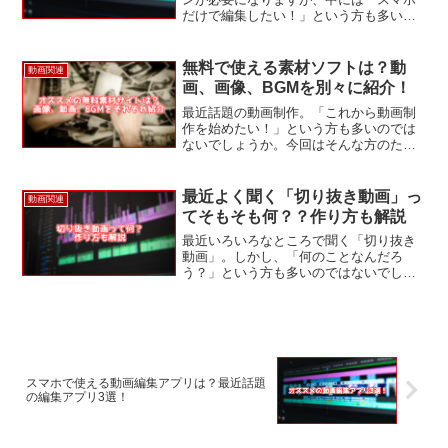
だけで編集したい！」という方も多いの
ではないでしょうか。今回はそんな方に
向けてスマホでも使える動画編集アプリ
を3つ紹介します！オススメの編集アプリ
無料で使える素材ソフトは？動
動画関連
3選Photo by ...
画、画像、BGMを別々に紹介！
最近話題の動画制作。「これから動画制
作を始めたい！」という方も多いのでは
ないでしょうか。今回はそんな方のため
に無料で使える素材サイトをそれぞれ3つ
づつ解説します！無料で使える素材サイ
トImage by Dariusz Sankowski f...
最近よく聞く「切り抜き動画」っ
動画関連
てそもそも何？？作り方も解説
最近いろいろなところで聞く「切り抜き
動画」。しかし、「何のことなんだろ
う？」という方も多いのではないでしょ
うか。今回はそんな方のために「切り抜
き動画」について詳しく解説していきま
す！切り抜き動画とはImage by
Anemone123 f...
スマホで使える動画編集アプリは？最近話題
の編集アプリ3選！