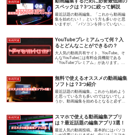
動画編集するために必要最低限の
動画関連
スペックは？3つに絞って解説
最近話題の動画編集。「これから動画編
集を始めたい！」という方も多いかと思
いますが、「パソコンを持っていない」
という方も多いのではないでしょうか。
今回はそんな方に動画編集するために最
低限必要なパソコンのスペックを解説し
YouTubeプレミアムって何？入
動画関連
ます！動画編集をするため...
るとどんなことができるの？
大人気の動画共有サイト、YouTube。そ
んなYouTubeには有料会員機能である
「YouTubeプレミアム」があります。し
かし、YouTubeプレミアムという名前は
知っていてもどんなことができるのか知
らないという方も多いのではないでしょ
無料で使えるオススメの動画編集
動画関連
う...
ソフトは？3つ紹介
最近話題の動画編集。これから始めよう
と思っている方も多いのではないでしょ
うか。動画編集を始めるとなると必ず動
画編集ソフトが必要になってきます。し
かし、動画編集ソフトの多くは有料とな
っており、「始めにくい！」と思ってい
スマホで使える動画編集アプリ
動画関連
る方もたくさんいらっしゃ...
は？最近話題の編集アプリ3選！
最近人気の動画投稿。基本的にはパソコ
ンが必要になりますが、中には「スマホ